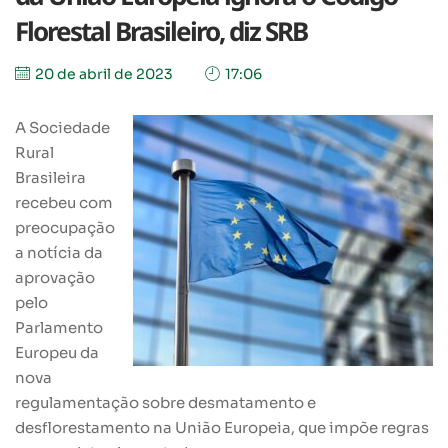
Florestal Brasileiro, diz SRB
20 de abril de 2023
17:06
A Sociedade
Rural
Brasileira
recebeu com
preocupação
a notícia da
aprovação
pelo
Parlamento
Europeu da
nova
regulamentação sobre desmatamento e
desflorestamento na União Europeia, que impõe regras