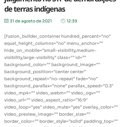
de terras indígenas
31 de agosto de 2021
12:39
[fusion_builder_container hundred_percent=”no”
equal_height_columns=”no” menu_anchor=””
hide_on_mobile=”small-visibility,medium-
visibility,large-visibility” class=”” id=””
background_color=”” background_image=””
background_position=”center center”
background_repeat=”no-repeat” fade=”no”
background_parallax=”none” parallax_speed=”0.3″
video_mp4=”” video_webm=”” video_ogv=””
video_url=”” video_aspect_ratio=”16:9″
video_loop=”yes” video_mute=”yes” overlay_color=””
video_preview_image=”” border_size=””
border_color=”” border_style=”solid” padding_top=””