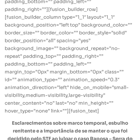
padding_bottom=”” padding_left=””
padding_right=””][fusion_builder_row]
[fusion_builder_column type=”1_1″ layout=”1_1″
background_position=”left top” background_color=””
border_size=”” border_color=”” border_style=”solid”
border_position=”all” spacing=”yes”
background_image=”” background_repeat=”no-
repeat” padding_top=”” padding_right=””
padding_bottom=”” padding_left=””
margin_top=”0px” margin_bottom=”0px” class=””
id=”” animation_type=”” animation_speed=”0.3″
animation_direction=”left” hide_on_mobile=”small-
visibility,medium-visibility,large-visibility”
center_content=”no” last=”no” min_height=””
hover_type=”none” link=””][fusion_text]
Esclarecimentos sobre marco temporal, esbulho
renitente e a importância de se manter o que foi
decidido pelo STF ao julgar o caso Raposa – Serra do