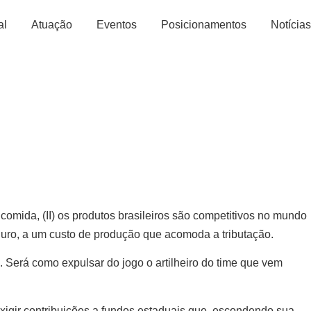
al
Atuação
Eventos
Posicionamentos
Notícias
comida, (II) os produtos brasileiros são competitivos no mundo
duro, a um custo de produção que acomoda a tributação.
. Será como expulsar do jogo o artilheiro do time que vem
xigir contribuições a fundos estaduais que, escondendo sua