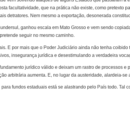
sta facultatividade, que na prática não existe, como pretexto pa
ntuais detratores. Nem mesmo a exportação, desonerada consti
undersul, ganhou escala em Mato Grosso e vem sendo copiada 
 pretende seguir no mesmo caminho.
nais. E por mais que o Poder Judiciário ainda não tenha coibid
os, insegurança jurídica e desestimulando a verdadeira vocaçã
m fundamento jurídico válido e deixam um rastro de processos e
ção arbitrária aumenta. E, no lugar da austeridade, alardeia-s
al para fundos estaduais está se alastrando pelo País todo. Ta