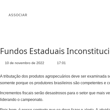
Ir
para
o
ASSOCIAR
conteúdo
Notíci
Fundos Estaduais Inconstituc
10 de novembro de 2022
17:01
A tributação dos produtos agropecuários deve ser examinada sob
somente porque os produtores brasileiros são competentes e 
Incrementos fiscais serão desastrosos para o setor que mais v
liderando o campeonato.
Pois bem, é nesse contexto que se deve fazer o alerta. A ativ