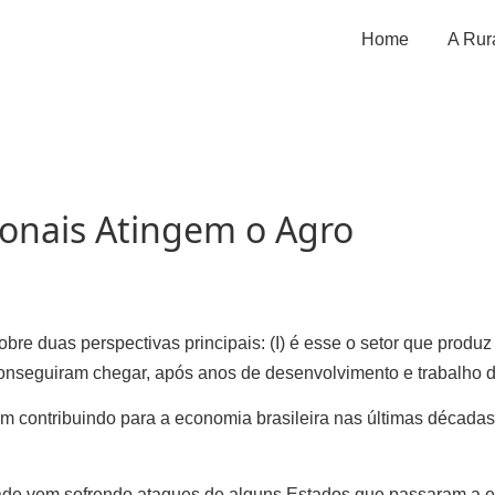
Home
A Rur
as
ionais Atingem o Agro
re duas perspectivas principais: (I) é esse o setor que produz 
conseguiram chegar, após anos de desenvolvimento e trabalho 
em contribuindo para a economia brasileira nas últimas décadas
idade vem sofrendo ataques de alguns Estados que passaram a e