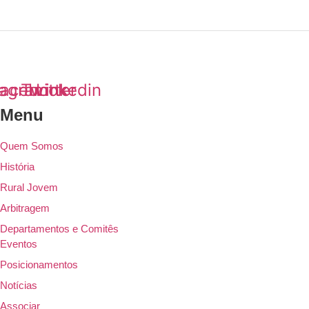
tagram
acebook
Twitter
Linkedin
Menu
Quem Somos
História
Rural Jovem
Arbitragem
Departamentos e Comitês
Eventos
Posicionamentos
Notícias
Associar