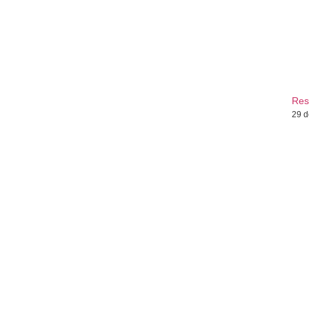
Res
29 d