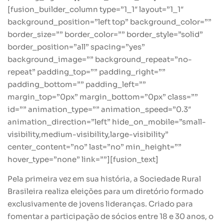
[fusion_builder_column type=”1_1″ layout=”1_1″
background_position=”left top” background_color=””
border_size=”” border_color=”” border_style=”solid”
border_position=”all” spacing=”yes”
background_image=”” background_repeat=”no-
repeat” padding_top=”” padding_right=””
padding_bottom=”” padding_left=””
margin_top=”0px” margin_bottom=”0px” class=””
id=”” animation_type=”” animation_speed=”0.3″
animation_direction=”left” hide_on_mobile=”small-
visibility,medium-visibility,large-visibility”
center_content=”no” last=”no” min_height=””
hover_type=”none” link=””][fusion_text]
Pela primeira vez em sua história, a Sociedade Rural
Brasileira realiza eleições para um diretório formado
exclusivamente de jovens lideranças. Criado para
fomentar a participação de sócios entre 18 e 30 anos, o