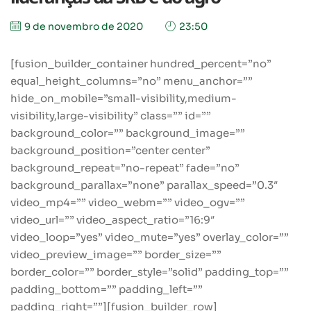
9 de novembro de 2020
23:50
[fusion_builder_container hundred_percent=”no”
equal_height_columns=”no” menu_anchor=””
hide_on_mobile=”small-visibility,medium-
visibility,large-visibility” class=”” id=””
background_color=”” background_image=””
background_position=”center center”
background_repeat=”no-repeat” fade=”no”
background_parallax=”none” parallax_speed=”0.3″
video_mp4=”” video_webm=”” video_ogv=””
video_url=”” video_aspect_ratio=”16:9″
video_loop=”yes” video_mute=”yes” overlay_color=””
video_preview_image=”” border_size=””
border_color=”” border_style=”solid” padding_top=””
padding_bottom=”” padding_left=””
padding_right=””][fusion_builder_row]