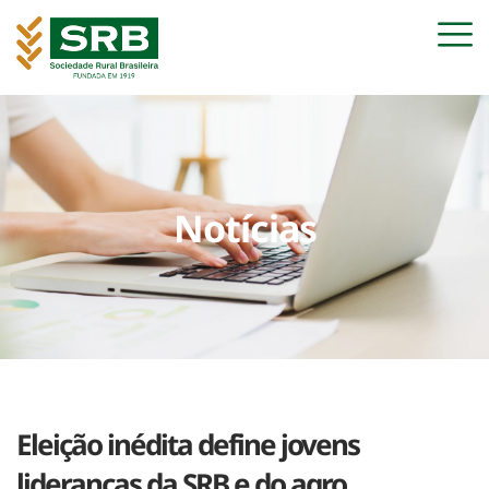
Notícias
Eleição inédita define jovens
lideranças da SRB e do agro