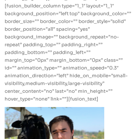
[fusion_builder_column type=”1_1″ layout=”1_1″
background_position=”left top” background_color=””
border_size=”” border_color=”” border_style=”solid”
border_position=”all” spacing=”yes”
background_image=”” background_repeat=”no-
repeat” padding_top=”” padding_right=””
padding_bottom=”” padding_left=””
margin_top=”0px” margin_bottom=”0px” class=””
id=”” animation_type=”” animation_speed=”0.3″
animation_direction=”left” hide_on_mobile=”small-
visibility,medium-visibility,large-visibility”
center_content=”no” last=”no” min_height=””
hover_type=”none” link=””][fusion_text]