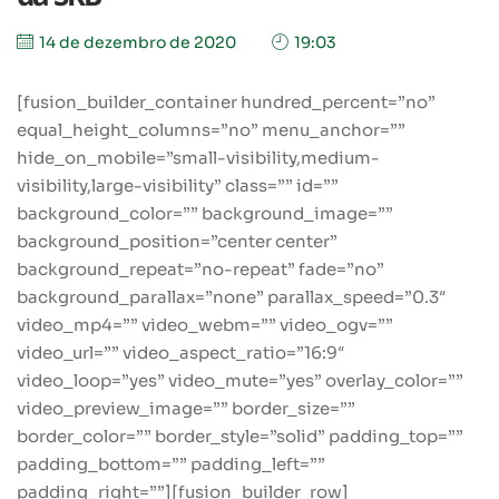
14 de dezembro de 2020
19:03
[fusion_builder_container hundred_percent=”no”
equal_height_columns=”no” menu_anchor=””
hide_on_mobile=”small-visibility,medium-
visibility,large-visibility” class=”” id=””
background_color=”” background_image=””
background_position=”center center”
background_repeat=”no-repeat” fade=”no”
background_parallax=”none” parallax_speed=”0.3″
video_mp4=”” video_webm=”” video_ogv=””
video_url=”” video_aspect_ratio=”16:9″
video_loop=”yes” video_mute=”yes” overlay_color=””
video_preview_image=”” border_size=””
border_color=”” border_style=”solid” padding_top=””
padding_bottom=”” padding_left=””
padding_right=””][fusion_builder_row]