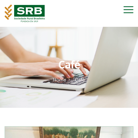
Café
Home
Café