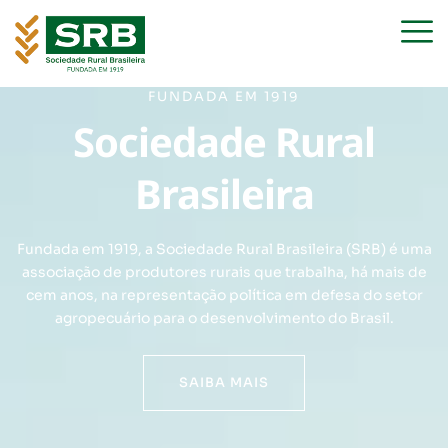
FUNDADA EM 1919
Sociedade Rural
Brasileira
Fundada em 1919, a Sociedade Rural Brasileira (SRB) é uma
associação de produtores rurais que trabalha, há mais de
cem anos, na representação política em defesa do setor
agropecuário para o desenvolvimento do Brasil.
SAIBA MAIS