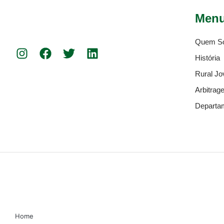
Men
Quem S
História
Rural J
Arbitrag
Departa
Home